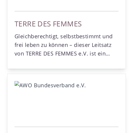
TERRE DES FEMMES
Gleichberechtigt, selbstbestimmt und
frei leben zu können – dieser Leitsatz
von TERRE DES FEMMES e.V. ist ein
immer noch fernes Ziel für die
Mehrheit der Mädchen und Frauen in
aller Welt. Seit der Gründung im Jahr
1981 hat sich TERRE DES FEMMES e.V.
dem Kampf gegen alle
Menschenrechtsverletzungen
verschrieben, die Mädchen und Frauen
allein deshalb erdulden müssen, weil
sie weiblich sind.Unsere VisionTERRE