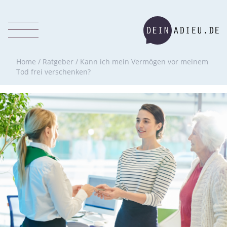
Home
/
Ratgeber
/
Kann ich mein Vermögen vor meinem
Tod frei verschenken?